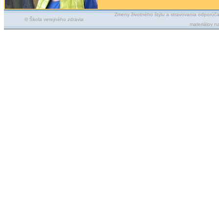
Zmeny životného štýlu a stravovania odporúča
© Škola verejného zdravia
materiálov n