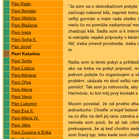
Pán Rado
"Ja som sa o detoxikačnom pobyte 
Pani Renáta
začínajú naberať kilá, napriek tomu
Pani Viktória
veľký gurmán a mám rada všetko čo
niečo čo mi pomôže naštartovať meta
Pani Blažena
zhadzujú kilá. Sadla som si k inter
Pani Iveta
si nakúpila nejaké prípravky v leká
Pani Soňa II.
Nič, treba zmeniť prostredie, treba
Pán Jozef
to.
Pani Katarína
Pani Soňa
Našla som si tento pobyt a prihlás
Pani Ľubica
ako sa treba na pobyt pripraviť, 
jednom pobyte čo organizujem a vš
Pani Adriana
problém, ukázala mi dosť veľkú ranu 
Pani Oľga
pomôcť. Tak som ju nahovorila, aby
Pani Alena
Harmónie, to bol môj prvý kontakt s
Pani Viera
Pán Ľubomír
Musím povedať, že od prvého dňa m
jednoducho:
Choďte si kúpiť kelové l
Pani Eva II.
sa zo dňa na deň jej rana zatvára a
Pani Mária IV.
nemala som pocit, že až tak cíti
Pani Jitka
prekvapená, že aj keď chodím sede
Pani Zuzana a Erika
som žravý typ, lebo kade som chodila