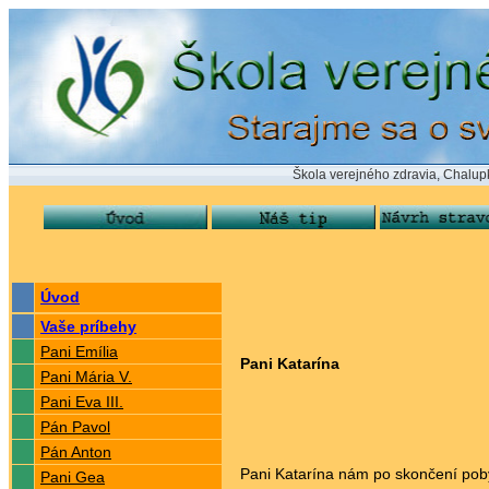
Škola verejného zdravia, Chalupkova 24,
Úvod
Vaše príbehy
Pani Emília
Pani Katarína
Pani Mária V.
Pani Eva III.
Pán Pavol
Pán Anton
Pani Katarína nám po skončení poby
Pani Gea