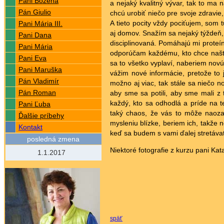
Pani Božena
a nejaký kvalitný vývar, tak to ma 
Pán Giulio
chcú urobiť niečo pre svoje zdravie,
A tieto pocity vždy pociťujem, som t
Pani Mária III.
aj domov. Snažím sa nejaký týždeň, 
Pani Dana
disciplinovaná. Pomáhajú mi proteíno
Pani Mária
odporúčam každému, kto chce naštart
Pani Eva
sa to všetko vyplaví, naberiem novú 
Pani Maruška
vážim nové informácie, pretože to
Pán Vladimír
možno aj viac, tak stále sa niečo n
Pán Roman
aby sme sa potili, aby sme mali z 
každý, kto sa odhodlá a príde na t
Pani Ľuba
taký chaos, že vás to môže naoza
Ďalšie príbehy
mysleniu blízke, beriem ich, takže
Kontakt
keď sa budem s vami ďalej stretávať
posledná zmena
Niektoré fotografie z kurzu pani
Kata
1.1.2017
späť