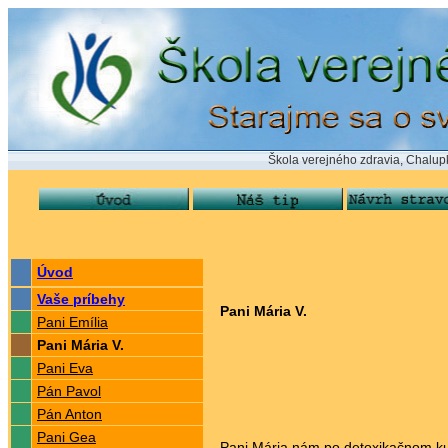
Škola verejného zdravia, Chalupkova 24,
Úvod
Vaše príbehy
Pani Mária V.
Pani Emília
Pani Mária V.
Pani Eva
Pán Pavol
Pán Anton
Pani Gea
Pani Mária nám po detoxikačnom ku