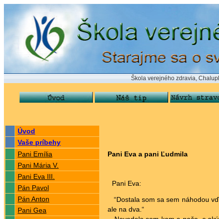
Škola verejného zdravia, Chalupkova 24,
Úvod
Vaše príbehy
Pani Emília
Pani Eva a pani Ľudmila
Pani Mária V.
Pani Eva III.
Pani Eva:
Pán Pavol
Pán Anton
“Dostala som sa sem náhodou vďaka
ale na dva.“
Pani Gea