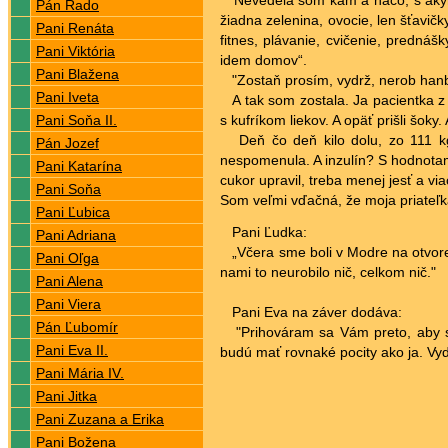
Nevedela som kam a načo, s akým 
Pán Rado
žiadna zelenina, ovocie, len šťavič
Pani Renáta
fitnes, plávanie, cvičenie, predná
Pani Viktória
idem domov“.
Pani Blažena
"Zostaň prosím, vydrž, nerob hanbu
Pani Iveta
A tak som zostala. Ja pacientka z 
Pani Soňa II.
s kufríkom liekov. A opäť prišli šoky.
Deň čo deň kilo dolu, zo 111 kg 
Pán Jozef
nespomenula. A inzulín? S hodnotam
Pani Katarína
cukor upravil, treba menej jesť a vi
Pani Soňa
Som veľmi vďačná, že moja priateľk
Pani Ľubica
Pani Ľudka:
Pani Adriana
„Včera sme boli v Modre na otvorení
Pani Oľga
nami to neurobilo nič, celkom nič."
Pani Alena
Pani Viera
Pani Eva na záver dodáva:
Pán Ľubomír
"Prihováram sa Vám preto, aby ste
Pani Eva II.
budú mať rovnaké pocity ako ja. Vydr
Pani Mária IV.
Pani Jitka
Pani Zuzana a Erika
Pani Božena