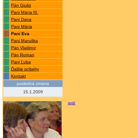
Pán Giulio
Pani Mária III.
Pani Dana
Pani Mária
Pani Eva
Pani Maruška
Pán Vladimír
Pán Roman
Pani Ľuba
Ďalšie príbehy
Kontakt
posledná zmena
15.1.2009
späť