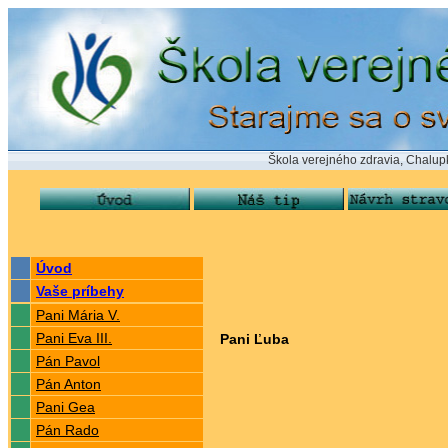
Škola verejného zdravia, Chalupkova 24,
Úvod
Vaše príbehy
Pani Mária V.
Pani Eva III.
Pani Ľuba
Pán Pavol
Pán Anton
Pani Gea
Pán Rado