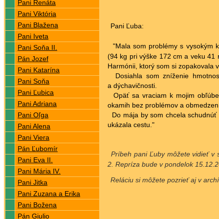
Pani Renáta
Pani Viktória
Pani Blažena
Pani Ľuba:
Pani Iveta
"Mala som problémy s vysokým kr
Pani Soňa II.
(94 kg
pri výške
172 cm
a veku 41 r
Pán Jozef
Harmónii, ktorý som si zopakovala 
Pani Katarína
Dosiahla som zníženie hmotnosti 
Pani Soňa
a dýchavičnosti.
Pani Ľubica
Opäť sa vraciam k mojim obľúbený
Pani Adriana
okamih bez problémov a obmedzení,
Pani Oľga
Do mája by som chcela schudnúť
ukázala cestu."
Pani Alena
Pani Viera
Pán Ľubomír
Príbeh pani Ľuby môžete vidieť v 
Pani Eva II.
2. Repríza bude v pondelok 15.12.
Pani Mária IV.
Reláciu si môžete pozrieť aj v arc
Pani Jitka
Pani Zuzana a Erika
Pani Božena
Pán Giulio