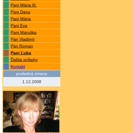
Pani Mária III.
Pani Dana
Pani Mária
Pani Eva
Pani Maruška
Pán Vladimír
Pán Roman
Pani Ľuba
Ďalšie príbehy
Kontakt
posledná zmena
1.12.2008