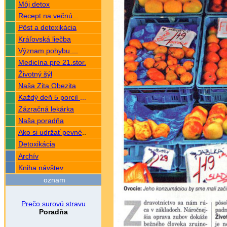
Môj detox
Recept na večnú...
Pôst a detoxikácia
Kráľovská liečba
Význam pohybu ...
Medicína pre 21.stor.
Životný šýl
Naša Zita Obezita
Každý deň 5 porcií
...
Zázračná lekárka
Naša poradňa
Ako si udržať pevné
..
Detoxikácia
Archív
Kniha návštev
oznam
Prečo surovú stravu
Poradňa