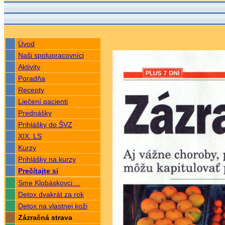
Úvod
Naši spolupracovníci
Aktivity
Poradňa
Recepty
Liečení pacienti
Prednášky
Prihlášky do ŠVZ
XIX. LS
Kurzy
Prihlášky na kurzy
Prečítajte si
Sme Klobáskovci ...
Detox dvakrát za rok
Detox na vlastnej koži
Zázračná strava