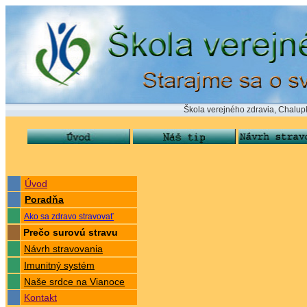
Škola verejného zdravia, Chalupkova 24,
Úvod
Poradňa
Ako sa zdravo stravovať
Prečo surovú stravu
Návrh stravovania
Imunitný systém
Naše srdce na Vianoce
Kontakt