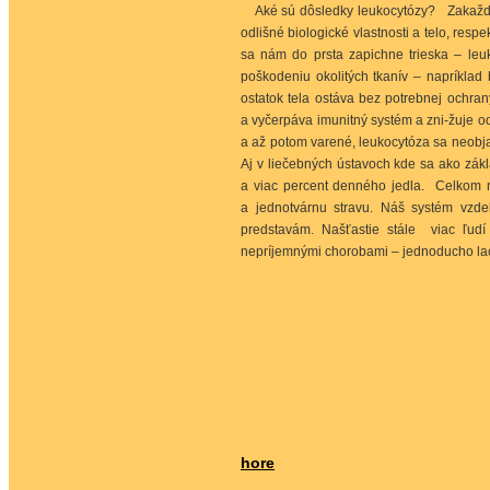
Aké sú dôsledky leukocytózy? Zakaždým
odlišné biologické vlastnosti a telo, res
sa nám do prsta zapichne trieska – leuk
poškodeniu okolitých tkanív – napríkla
ostatok tela ostáva bez potrebnej ochran
a vyčerpáva imunitný systém a zni-žuje od
a až potom varené, leukocytóza sa neobjav
Aj v liečebných ústavoch kde sa ako zákla
a viac percent denného jedla. Celkom 
a jednotvárnu stravu. Náš systém vzd
predstavám. Našťastie stále viac ľud
nepríjemnými chorobami – jednoducho lacn
hore