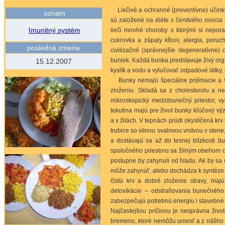
Liečivé a ochranné (preventívne) účinky
oznam
sú založené na diéte z čerstvého ovoci
Imunitný systém
lieči mnohé choroby s ktorými si nepora
cukrovka a zápaly kĺbov, alergia, poru
posledná zmena
civilizačné (správnejšie degeneratívne) 
buniek. Každá bunka predstavuje živý organ
15.12.2007
kyslík a vodu a vylučovať odpadové látky, 
Bunky nemajú špeciálne prijímacie a 
zloženiu. Skladá sa z cholesterolu a n
mikroskopický medzibunečný priestor, 
tekutina majú pre život bunky kľúčový v
a v žilách. V tepnách prúdi okysličená krv
trubice so silnou svalovou vrstvou v stene
a dostávajú sa až do tesnej blízkosti b
spoločného priestoru sa žilným obehom 
postupne by zahynuli od hladu. Ak by sa 
môže zahynúť, alebo dochádza k syntéze 
čistú krv a dobré zloženie stravy, ma
detoxikácie – odstraňovania bunečného
zabezpečujú potrebnú energiu i stavebné 
Najčastejšou príčinou je nesprávna živ
bremeno, ktoré nemôžu uniesť a z nášho p