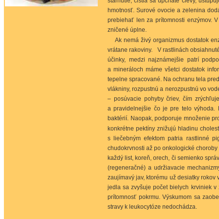
starnutie, čistia sa upchaté cievy, ustup
hmotnosť. Surové ovocie a zelenina dod
prebiehať len za prítomnosti enzýmov. V
zničené úplne.
Ak nemá živý organizmus dostatok en
vrátane rakoviny. V rastlinách obsiahnuté
účinky, medzi najznámejšie patrí podp
a mineráloch máme všetci dostatok infor
tepelne spracované. Na ochranu tela pre
vlákniny, rozpustnú a nerozpustnú vo vode
– posúvacie pohyby čriev, čím zrýchľu
a pravidelnejšie čo je pre telo výhoda.
baktérií. Naopak, podporuje množenie pro
konkrétne pektíny znižujú hladinu cholest
s liečebným efektom patria rastlinné pi
chudokrvnosti až po onkologické choroby 
každý list, koreň, orech, či semienko spr
(regeneračné) a udržiavacie mechaniz
zaujímavý jav, ktorému už desiatky rokov
jedla sa zvyšuje počet bielych krviniek
prítomnosť pokrmu. Výskumom sa zaoberal
stravy k leukocytóze nedochádza.