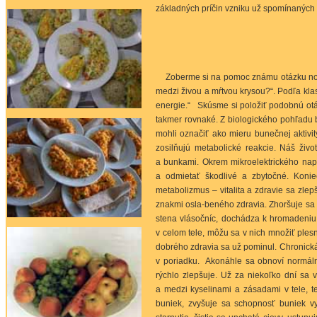
základných príčin vzniku už spomínaných
Zoberme si na pomoc známu otázku nositeľ
medzi živou a mŕtvou krysou?“. Podľa klas
energie.“ Skúsme si položiť podobnú otáz
takmer rovnaké. Z biologického pohľadu by
mohli označiť ako mieru bunečnej aktivity
zosilňujú metabolické reakcie. Náš živ
a bunkami. Okrem mikroelektrického napät
a odmietať škodlivé a zbytočné. Koniec
metabolizmus – vitalita a zdravie sa zle
znakmi osla-beného zdravia. Zhoršuje sa
stena vlásočníc, dochádza k hromadeniu 
v celom tele, môžu sa v nich množiť plesne
dobrého zdravia sa už pominul. Chronická 
v poriadku. Akonáhle sa obnoví normálny
rýchlo zlepšuje. Už za niekoľko dní sa
a medzi kyselinami a zásadami v tele, te
buniek, zvyšuje sa schopnosť buniek vy