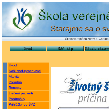
Škola verejného zdravia, Chalupkova 24,
Úvod
Naši spolupracovníci
Aktivity
Poradňa
Recepty
Liečení pacienti
Prednášky
Prihlášky do ŠVZ