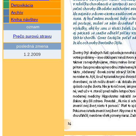
Detoxikácia
Archív
Kniha návštev
oznam
Prečo surovú stravu
posledná zmena
1.2.2009