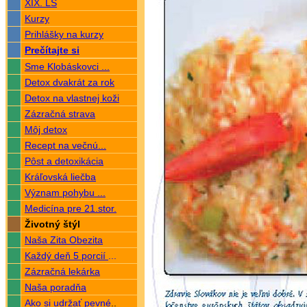
XIX. LS
Kurzy
Prihlášky na kurzy
Prečítajte si
Sme Klobáskovci ...
Detox dvakrát za rok
Detox na vlastnej koži
Zázračná strava
Môj detox
Recept na večnú...
Pôst a detoxikácia
Kráľovská liečba
Význam pohybu ...
Medicína pre 21.stor.
Životný štýl
Naša Zita Obezita
Každý deň 5 porcií
...
Zázračná lekárka
Naša poradňa
Ako si udržať pevné
..