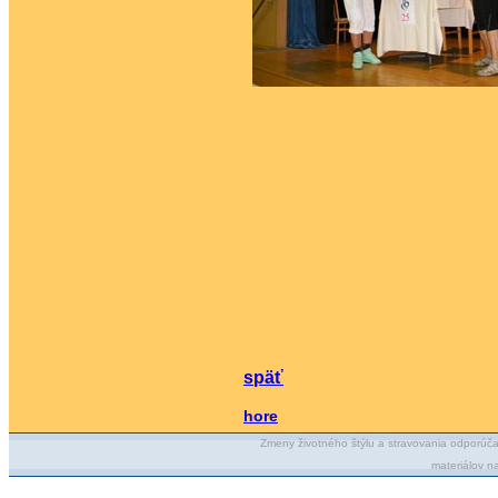
späť
hore
Zmeny životného štýlu a stravovania odporúča
materiálov n