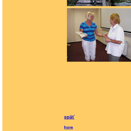
späť
hore