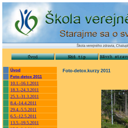
Škola verejného zdravia, Chalupkova 24,
Úvod
Foto-detox.kurzy 2011
Foto-detox 2011
10.1.-16.1.2011
18.3.-24.3.2011
25.3.-31.3.2011
8.4.-14.4.2011
29.4.-5.5.2011
6.5.-12.5.2011
13.5.-19.5.2011