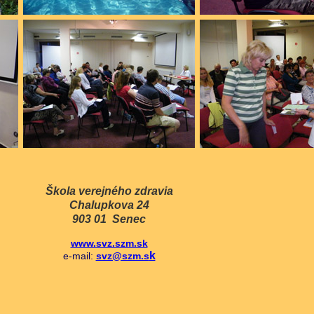
Škola verejného zdravia
Chalupkova 24
903 01 Senec
www.svz.szm.sk
k
e-mail:
svz@szm.s