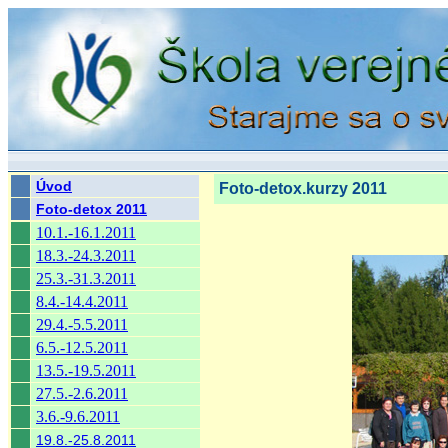
Úvod
Foto-detox.kurzy 2011
Foto-detox 2011
10.1.-16.1.2011
18.3.-24.3.2011
25.3.-31.3.2011
8.4.-14.4.2011
29.4.-5.5.2011
6.5.-12.5.2011
13.5.-19.5.2011
27.5.-2.6.2011
3.6.-9.6.2011
19.8.-25.8.2011