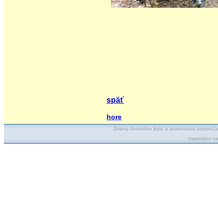
späť
hore
Zmeny životného štýlu a stravovania odporúča
materiálov n