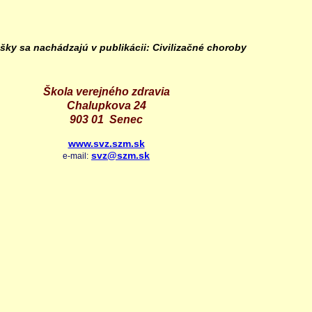
šky sa nachádzajú v publikácii: Civilizačné choroby
Škola verejného zdravia
Chalupkova 24
903 01 Senec
www.svz.szm.sk
svz@szm.sk
e-mail: