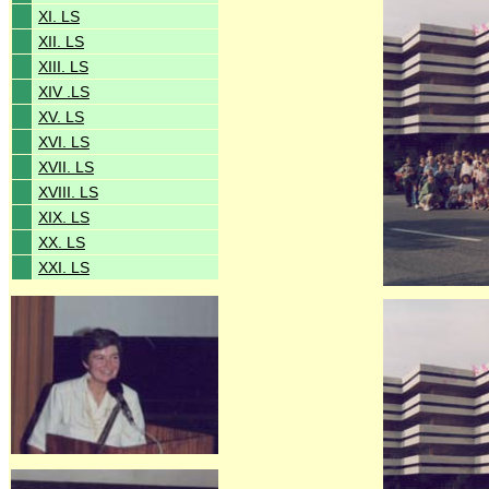
XI. LS
XII. LS
XIII. LS
XIV .LS
XV. LS
XVI. LS
XVII. LS
XVIII. LS
XIX. LS
XX. LS
XXI. LS