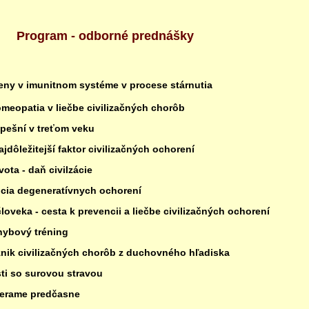
Program - odborné prednášky
eny v imunitnom systéme v procese stárnutia
eopatia v liečbe civilizačných chorôb
pešní v treťom veku
dôležitejší faktor civilizačných ochorení
ota - daň civilzácie
cia degeneratívnych ochorení
veka - cesta k prevencii a liečbe civilizačných ochorení
ybový tréning
znik civilizačných chorôb z duchovného hľadiska
i so surovou stravou
ierame predčasne