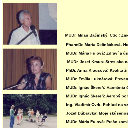
MUDr. Milan Bačinský, CSc.: Zm
PharmDr. Marta Delinčáková: Hom
MUDr. Mária Fulová: Zdraví a ús
MUDr. Jozef Kraus: Stres ako naj
PhDr. Anna Krausová: Kvalita živ
MUDr. Emília Luknárová: Preven
MUDr. Ignác Škereň: Harmónia člo
MUDr. Ignác Škereň: Aerobý poh
Ing. Vladimír Cvrk: Pohľad na v
Jozef Dúbravka: Moje skúsenost
MUDr. Mária Fulová: Prečo zom