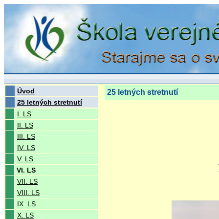
Úvod
25 letných stretnutí
25 letných stretnutí
I. LS
II. LS
III. LS
IV. LS
V. LS
VI. LS
VII. LS
VIII. LS
IX .LS
X. LS